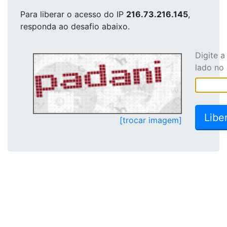
Para liberar o acesso
do IP
216.73.216.145
,
responda ao desafio abaixo.
Digite 
lado no
[trocar imagem]